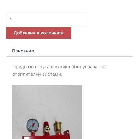
количество
за
Предпазна
Добавяне в количката
група
с
Описание
стойка
оборудвана
Предпазна група с стойка оборудвана – за
отоплителни системи.