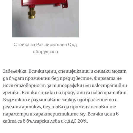
Стойка за Разширителен Съд
оборудвана
Забележка: Всички цени, спецификации и снимки могат
да бъдат променяни без предизвестие. Фирмата не
носи отговорност за типографски или илюстративни
грешки. Всички снимки на продукти са илюстративни.
Възможно е разминаване между изображението и
реалния артикул, без това да променя основните
параметри и характеристиките му. Всички цени в
сайта са в български лева и с ДДС 20%.