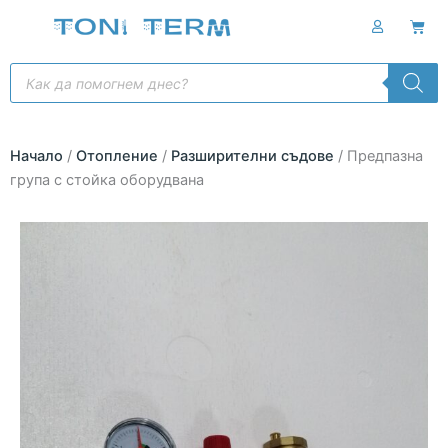
Skip
Cart
to
content
Products
search
Начало
/
Отопление
/
Разширителни съдове
/ Предпазна
група с стойка оборудвана