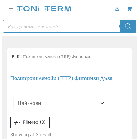
Skip
Cart
to
content
Products
search
ВиК
|
Полипропиленови (ППР) Фитинги
Полипропиленови (ППР) Фитинги Дъга
Filtered (3)
Showing all 3 results