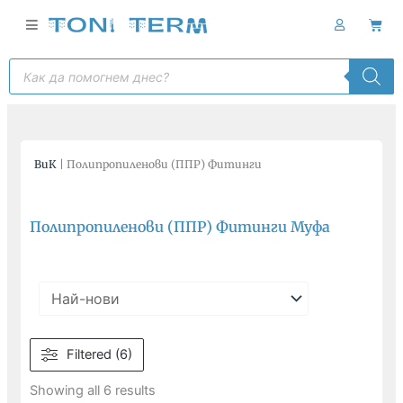
Skip
Cart
to
content
Products
search
ВиК
|
Полипропиленови (ППР) Фитинги
Полипропиленови (ППР) Фитинги Муфа
Filtered (6)
Showing all 6 results