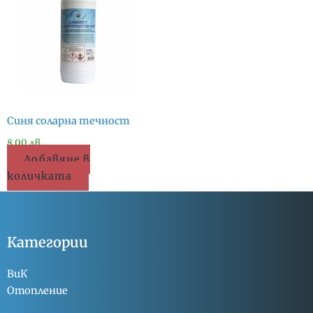
Синя соларна течност
8.00
лв.
Добавяне в
количката
Категории
ВиК
Отопление