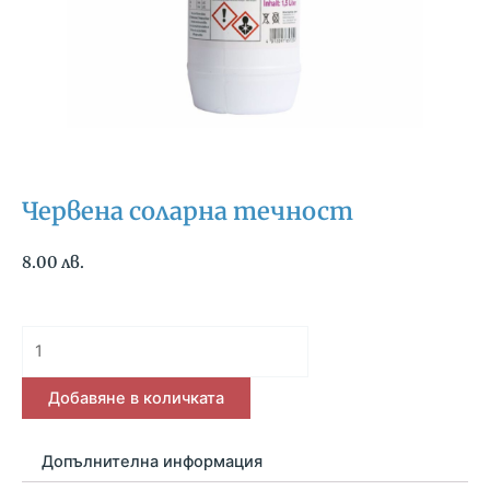
Червена соларна течност
8.00
лв.
количество
за
Червена
Добавяне в количката
соларна
течност
Допълнителна информация