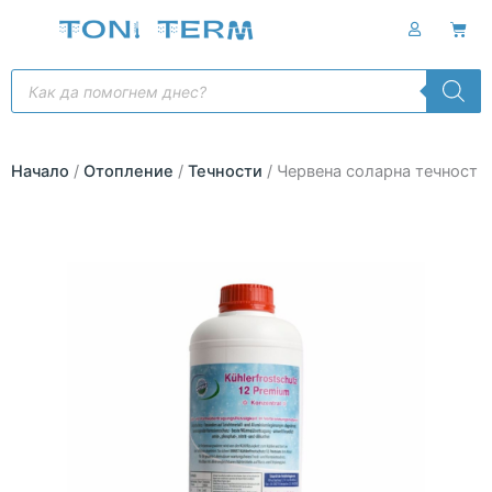
Skip
Cart
to
content
Products
search
Начало
/
Отопление
/
Течности
/ Червена соларна течност