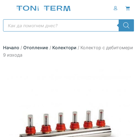
Skip
Cart
to
content
Products
search
Начало
/
Отопление
/
Колектори
/ Колектор с дебитомери
9 изхода