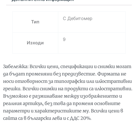
9
изхода
С Дебитомер
Тип
9
Изходи
Забележка: Всички цени, спецификации и снимки могат
да бъдат променяни без предизвестие. Фирмата не
носи отговорност за типографски или илюстративни
грешки. Всички снимки на продукти са илюстративни.
Възможно е разминаване между изображението и
реалния артикул, без това да променя основните
параметри и характеристиките му. Всички цени в
сайта са в български лева и с ДДС 20%.