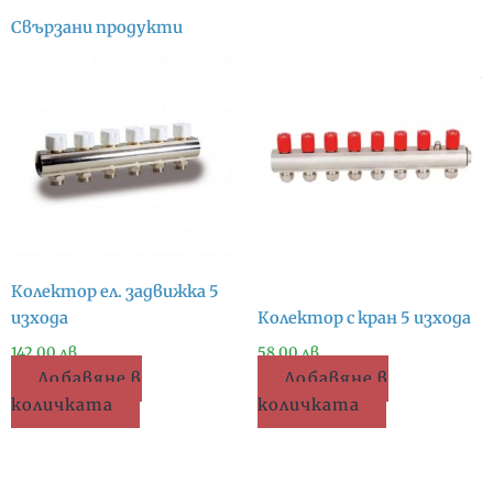
Свързани продукти
Колектор ел. задвижка 5
изхода
Колектор с кран 5 изхода
142.00
лв.
58.00
лв.
Добавяне в
Добавяне в
количката
количката