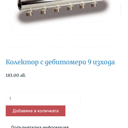
Колектор с дебитомери 9 изхода
183.00
лв.
количество
за
Колектор
Добавяне в количката
с
дебитомери
Допълнителна информация