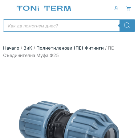
Skip
Cart
to
content
Products
search
Начало
/
ВиК
/
Полиетиленови (ПЕ) Фитинги
/ ПЕ
Съединителна Муфа Ф25