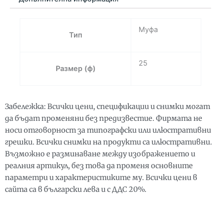
Ф25
Муфа
Тип
25
Размер (ф)
Забележка: Всички цени, спецификации и снимки могат
да бъдат променяни без предизвестие. Фирмата не
носи отговорност за типографски или илюстративни
грешки. Всички снимки на продукти са илюстративни.
Възможно е разминаване между изображението и
реалния артикул, без това да променя основните
параметри и характеристиките му. Всички цени в
сайта са в български лева и с ДДС 20%.