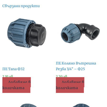
Свързани продукти
ПЕ Коляно Вътрешна
ПЕ Тапа Ф32
Резба 3/4″ – Ф25
2.10
лв.
2.20
лв.
Добавяне в
Добавяне в
количката
количката