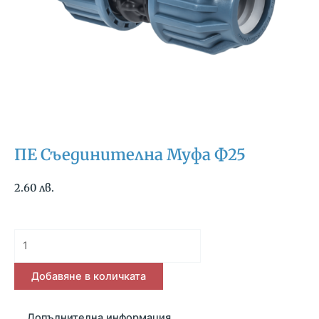
ПЕ Съединителна Муфа Ф25
2.60
лв.
количество
за
ПЕ
Добавяне в количката
Съединителна
Муфа
Допълнителна информация