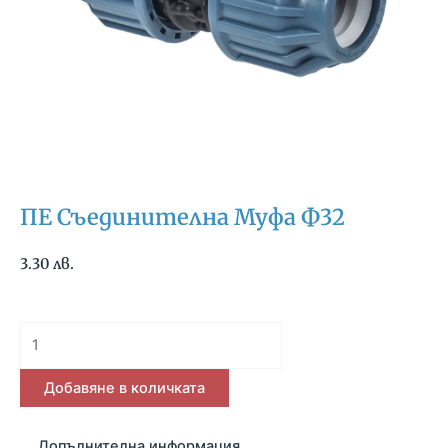
ПЕ Съединителна Муфа Ф32
3.30
лв.
количество
за
ПЕ
Добавяне в количката
Съединителна
Муфа
Допълнителна информация