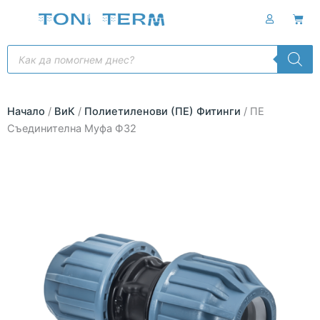
Skip
Cart
to
content
Products
search
Начало
/
ВиК
/
Полиетиленови (ПЕ) Фитинги
/ ПЕ
Съединителна Муфа Ф32