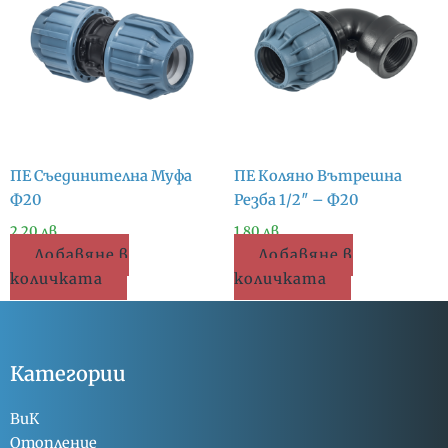
ПЕ Съединителна Муфа
ПЕ Коляно Вътрешна
Ф20
Резба 1/2″ – Ф20
2.20
лв.
1.80
лв.
Добавяне в
Добавяне в
количката
количката
Категории
ВиК
Отопление