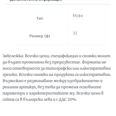
Ф32
Муфа
Тип
32
Размер (ф)
Забележка: Всички цени, спецификации и снимки могат
да бъдат променяни без предизвестие. Фирмата не
носи отговорност за типографски или илюстративни
грешки. Всички снимки на продукти са илюстративни.
Възможно е разминаване между изображението и
реалния артикул, без това да променя основните
параметри и характеристиките му. Всички цени в
сайта са в български лева и с ДДС 20%.