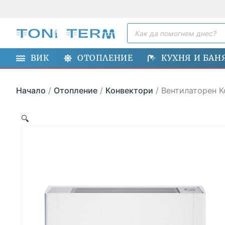
Skip
to
Products
content
search
ВИК
ОТОПЛЕНИЕ
КУХНЯ И БАН
Начало
/
Отопление
/
Конвектори
/ Вентилаторен К
🔍