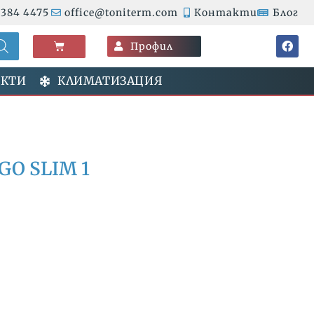
 384 4475
office@toniterm.com
Контакти
Блог
F
Cart
Профил
a
c
e
ЕКТИ
КЛИМАТИЗАЦИЯ
b
o
o
k
O SLIM 1