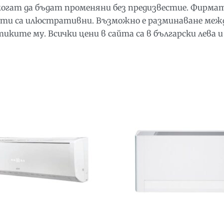
 могат да бъдат променяни без предизвестие. Фирма
ти са илюстративни. Възможно е разминаване межд
ите му. Всички цени в сайта са в български лева и