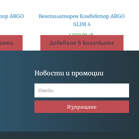
тор ARGO
Вентилаторен Конвектор ARGO
SLIM 4
1,020.00
лв.
чката
Добавяне в количката
Новости и промоции
Изпращане