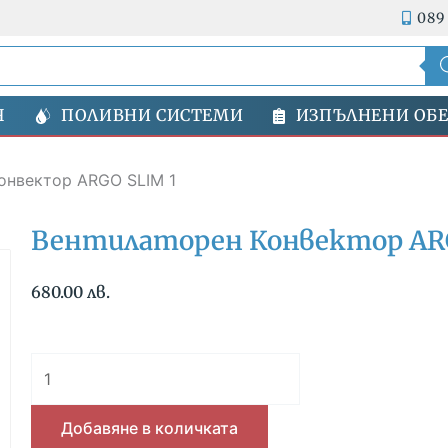
089
Я
ПОЛИВНИ СИСТЕМИ
ИЗПЪЛНЕНИ ОБ
онвектор ARGO SLIM 1
Вентилаторен Конвектор ARG
680.00
лв.
количество
за
Вентилаторен
Добавяне в количката
Конвектор