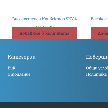
Високостенен Конвектор SKY 4
Високос
660.00
лв.
Добавяне в количката
Доба
Категории
Повери
ВиК
Общи усло
Отопление
Политика 