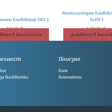
Вентилаторен Конвек
тенен Конвектор SKY 2
SLIM 5
590.00
лв.
1,150.00
лв.
вяне в количката
Добавяне в коли
телност
Полезно
вия
Блог
за бисквитки
Контакти